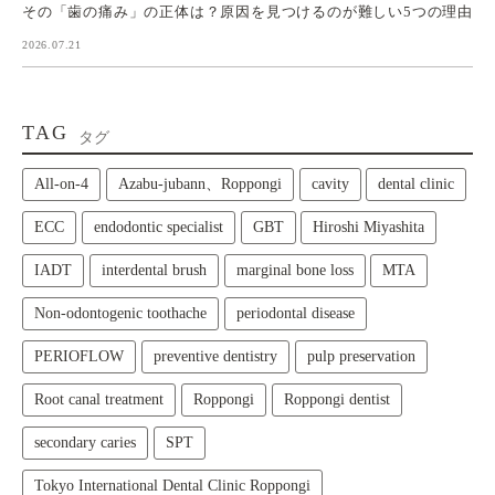
その「歯の痛み」の正体は？原因を見つけるのが難しい5つの理由
2026.07.21
TAG
タグ
All‑on‑4
Azabu-jubann、Roppongi
cavity
dental clinic
ECC
endodontic specialist
GBT
Hiroshi Miyashita
IADT
interdental brush
marginal bone loss
MTA
Non-odontogenic toothache
periodontal disease
PERIOFLOW
preventive dentistry
pulp preservation
Root canal treatment
Roppongi
Roppongi dentist
secondary caries
SPT
Tokyo International Dental Clinic Roppongi