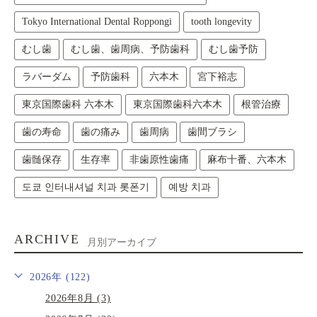
Tokyo International Dental Roppongi
tooth longevity
むし歯
むし歯、歯周病、予防歯科
むし歯予防
ラバーダム
予防歯科
六本木
宮下裕志
東京国際歯科 六本木
東京国際歯科六本木
根管治療
歯の寿命
歯の痛み
歯周病
歯間ブラシ
歯髄保存
生存率
非歯原性歯痛
麻布十番、六本木
도쿄 인터내셔널 치과 롯폰기
예방 치과
ARCHIVE
月別アーカイブ
2026年 (122)
2026年8月 (3)