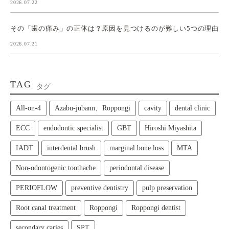
2026.07.22
その「歯の痛み」の正体は？原因を見つけるのが難しい5つの理由
2026.07.21
TAG
タグ
All‑on‑4
Azabu-jubann、Roppongi
cavity
dental clinic
ECC
endodontic specialist
GBT
Hiroshi Miyashita
IADT
interdental brush
marginal bone loss
MTA
Non-odontogenic toothache
periodontal disease
PERIOFLOW
preventive dentistry
pulp preservation
Root canal treatment
Roppongi
Roppongi dentist
secondary caries
SPT