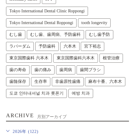
Tokyo International Dental Clinic Roppongi
Tokyo International Dental Roppongi
tooth longevity
むし歯
むし歯、歯周病、予防歯科
むし歯予防
ラバーダム
予防歯科
六本木
宮下裕志
東京国際歯科 六本木
東京国際歯科六本木
根管治療
歯の寿命
歯の痛み
歯周病
歯間ブラシ
歯髄保存
生存率
非歯原性歯痛
麻布十番、六本木
도쿄 인터내셔널 치과 롯폰기
예방 치과
ARCHIVE
月別アーカイブ
2026年 (122)