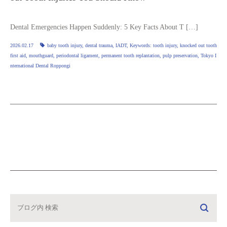
Dental Emergencies Happen Suddenly: 5 Key Facts About T […]
2026.02.17
baby tooth injury
,
dental trauma
,
IADT
,
Keywords: tooth injury
,
knocked out tooth
first aid
,
mouthguard
,
periodontal ligament
,
permanent tooth replantation
,
pulp preservation
,
Tokyo I
nternational Dental Roppongi