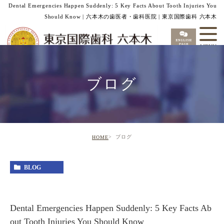
Dental Emergencies Happen Suddenly: 5 Key Facts About Tooth Injuries You
Should Know | 六本木の歯医者・歯科医院 | 東京国際歯科 六本木
ブログ
ブログ
HOME
BLOG
Dental Emergencies Happen Suddenly: 5 Key Facts Ab
out Tooth Injuries You Should Know