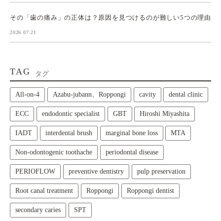
その「歯の痛み」の正体は？原因を見つけるのが難しい5つの理由
2026.07.21
TAG
タグ
All‑on‑4
Azabu-jubann、Roppongi
cavity
dental clinic
ECC
endodontic specialist
GBT
Hiroshi Miyashita
IADT
interdental brush
marginal bone loss
MTA
Non-odontogenic toothache
periodontal disease
PERIOFLOW
preventive dentistry
pulp preservation
Root canal treatment
Roppongi
Roppongi dentist
secondary caries
SPT