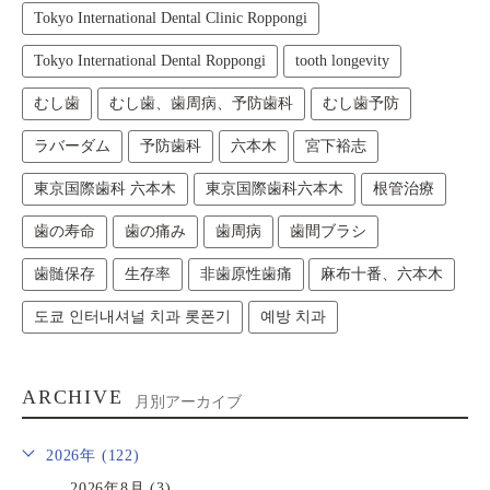
Tokyo International Dental Clinic Roppongi
Tokyo International Dental Roppongi
tooth longevity
むし歯
むし歯、歯周病、予防歯科
むし歯予防
ラバーダム
予防歯科
六本木
宮下裕志
東京国際歯科 六本木
東京国際歯科六本木
根管治療
歯の寿命
歯の痛み
歯周病
歯間ブラシ
歯髄保存
生存率
非歯原性歯痛
麻布十番、六本木
도쿄 인터내셔널 치과 롯폰기
예방 치과
ARCHIVE
月別アーカイブ
2026年 (122)
2026年8月 (3)