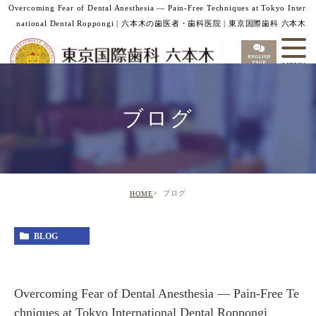
Overcoming Fear of Dental Anesthesia — Pain‑Free Techniques at Tokyo Inter
national Dental Roppongi | 六本木の歯医者・歯科医院 | 東京国際歯科 六本木
ブログ
ブログ
HOME
BLOG
Overcoming Fear of Dental Anesthesia — Pain‑Free Te
chniques at Tokyo International Dental Roppongi