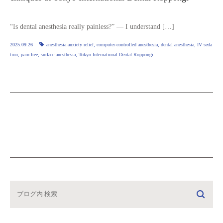
“Is dental anesthesia really painless?” — I understand […]
2025.09.26
anesthesia anxiety relief
,
computer‑controlled anesthesia
,
dental anesthesia
,
IV seda
tion
,
pain‑free
,
surface anesthesia
,
Tokyo International Dental Roppongi