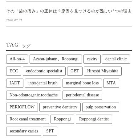
その「歯の痛み」の正体は？原因を見つけるのが難しい5つの理由
2026.07.21
TAG
タグ
All‑on‑4
Azabu-jubann、Roppongi
cavity
dental clinic
ECC
endodontic specialist
GBT
Hiroshi Miyashita
IADT
interdental brush
marginal bone loss
MTA
Non-odontogenic toothache
periodontal disease
PERIOFLOW
preventive dentistry
pulp preservation
Root canal treatment
Roppongi
Roppongi dentist
secondary caries
SPT