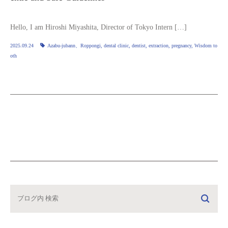
Hello, I am Hiroshi Miyashita, Director of Tokyo Intern […]
2025.09.24
Azabu-jubann、Roppongi
,
dental clinic
,
dentist
,
extraction
,
pregnancy
,
Wisdom to
oth