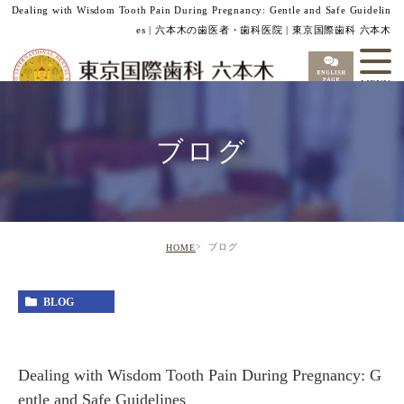
Dealing with Wisdom Tooth Pain During Pregnancy: Gentle and Safe Guidelin
es | 六本木の歯医者・歯科医院 | 東京国際歯科 六本木
ブログ
ブログ
HOME
BLOG
Dealing with Wisdom Tooth Pain During Pregnancy: G
entle and Safe Guidelines