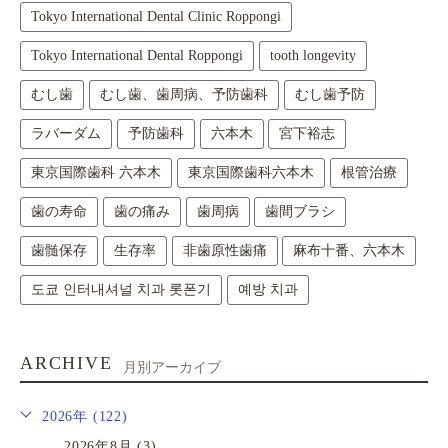
Tokyo International Dental Clinic Roppongi
Tokyo International Dental Roppongi
tooth longevity
むし歯
むし歯、歯周病、予防歯科
むし歯予防
ラバーダム
予防歯科
六本木
宮下裕志
東京国際歯科 六本木
東京国際歯科六本木
根管治療
歯の寿命
歯の痛み
歯周病
歯間ブラシ
歯髄保存
生存率
非歯原性歯痛
麻布十番、六本木
도쿄 인터내셔널 치과 롯폰기
예방 치과
ARCHIVE
月別アーカイブ
2026年 (122)
2026年8月 (3)