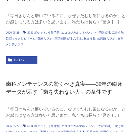
「毎日きちんと磨いているのに、なぜまたむし歯になるのか」と
お感じになる方は多いと思います。私たちは長らく“磨き […]
2026.05.28
50歳 ポケット
,
う蝕予防
,
エコロジカルマネジメント
,
予防歯科
,
二次う蝕
,
口腔マイクロビオーム
,
喫煙 リスク
,
東京国際歯科 六本木
,
根面う蝕
,
歯周病 リスク
,
歯科
メンテナンス
BLOG
歯科メンテナンスの驚くべき真実——30年の臨床
データが示す「歯を失わない人」の条件です
「毎日きちんと磨いているのに、なぜまたむし歯になるのか」と
お感じになる方は多いと思います。私たちは長らく“磨き […]
2026.05.22
50歳 ポケット
,
う蝕抑制
,
エコロジカルマネジメント
,
予防歯科
,
二次う蝕
,
口腔マイクロバイオーム
,
喫煙 リスク
,
東京国際歯科 六本木
,
根面う蝕
,
歯周病 リスク
,
歯