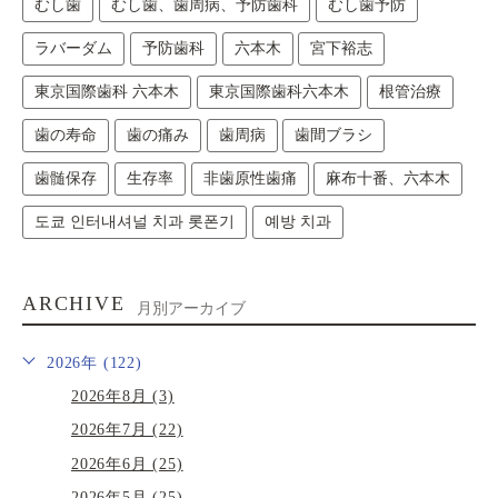
むし歯
むし歯、歯周病、予防歯科
むし歯予防
ラバーダム
予防歯科
六本木
宮下裕志
東京国際歯科 六本木
東京国際歯科六本木
根管治療
歯の寿命
歯の痛み
歯周病
歯間ブラシ
歯髄保存
生存率
非歯原性歯痛
麻布十番、六本木
도쿄 인터내셔널 치과 롯폰기
예방 치과
ARCHIVE
月別アーカイブ
2026年 (122)
2026年8月 (3)
2026年7月 (22)
2026年6月 (25)
2026年5月 (25)