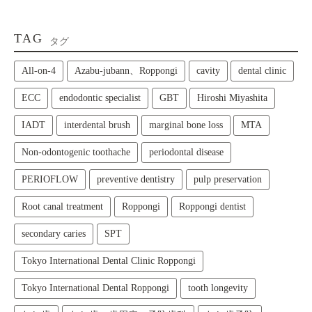
TAG
タグ
All‑on‑4
Azabu-jubann、Roppongi
cavity
dental clinic
ECC
endodontic specialist
GBT
Hiroshi Miyashita
IADT
interdental brush
marginal bone loss
MTA
Non-odontogenic toothache
periodontal disease
PERIOFLOW
preventive dentistry
pulp preservation
Root canal treatment
Roppongi
Roppongi dentist
secondary caries
SPT
Tokyo International Dental Clinic Roppongi
Tokyo International Dental Roppongi
tooth longevity