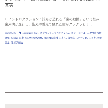
真実
1. イントロダクション：誰もが恐れる「歯の動揺」という悩み
歯周病が進行し、指先や舌先で触れた歯がグラグラと […]
2026.05.26
Dommisch 2021
,
スプリント
,
バイオフィルム コントロール
,
二次性咬合性
外傷
,
動揺歯 固定
,
噛み合わせ調整
,
東京国際歯科 六本木
,
歯周病 ステージIV
,
生存率
,
連結
固定
,
選択的削合