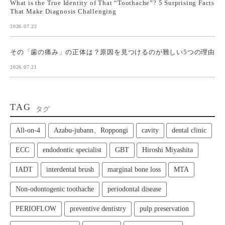
What is the True Identity of That “Toothache”? 5 Surprising Facts
That Make Diagnosis Challenging
2026.07.22
その「歯の痛み」の正体は？原因を見つけるのが難しい5つの理由
2026.07.21
TAG
タグ
All‑on‑4
Azabu-jubann、Roppongi
cavity
dental clinic
ECC
endodontic specialist
GBT
Hiroshi Miyashita
IADT
interdental brush
marginal bone loss
MTA
Non-odontogenic toothache
periodontal disease
PERIOFLOW
preventive dentistry
pulp preservation