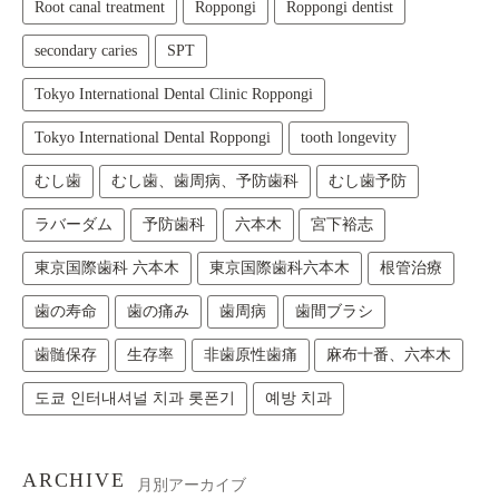
Root canal treatment
Roppongi
Roppongi dentist
secondary caries
SPT
Tokyo International Dental Clinic Roppongi
Tokyo International Dental Roppongi
tooth longevity
むし歯
むし歯、歯周病、予防歯科
むし歯予防
ラバーダム
予防歯科
六本木
宮下裕志
東京国際歯科 六本木
東京国際歯科六本木
根管治療
歯の寿命
歯の痛み
歯周病
歯間ブラシ
歯髄保存
生存率
非歯原性歯痛
麻布十番、六本木
도쿄 인터내셔널 치과 롯폰기
예방 치과
ARCHIVE
月別アーカイブ