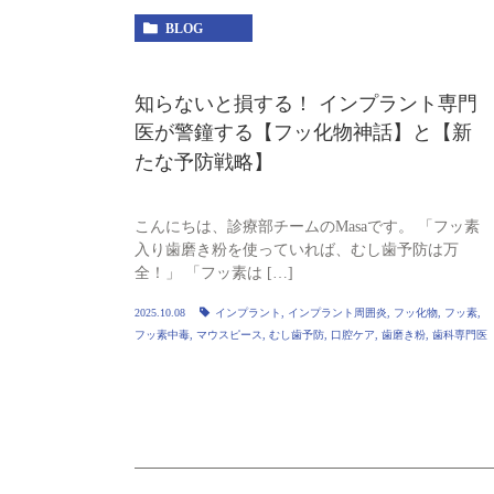
BLOG
知らないと損する！ インプラント専門
医が警鐘する【フッ化物神話】と【新
たな予防戦略】
こんにちは、診療部チームのMasaです。 「フッ素
入り歯磨き粉を使っていれば、むし歯予防は万
全！」 「フッ素は […]
2025.10.08
インプラント
,
インプラント周囲炎
,
フッ化物
,
フッ素
,
フッ素中毒
,
マウスピース
,
むし歯予防
,
口腔ケア
,
歯磨き粉
,
歯科専門医