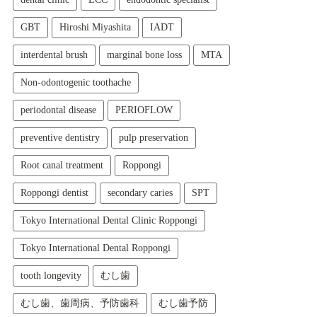
GBT
Hiroshi Miyashita
IADT
interdental brush
marginal bone loss
MTA
Non-odontogenic toothache
periodontal disease
PERIOFLOW
preventive dentistry
pulp preservation
Root canal treatment
Roppongi
Roppongi dentist
secondary caries
SPT
Tokyo International Dental Clinic Roppongi
Tokyo International Dental Roppongi
tooth longevity
むし歯
むし歯、歯周病、予防歯科
むし歯予防