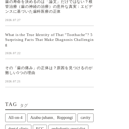
歯の寿命を決めるのは「論文」だけではない？根
管治療（歯の神経の治療）の意外な真実：エビデ
ンスに基づいた歯科医療の正体
2026.07.27
What is the True Identity of That “Toothache”? 5
Surprising Facts That Make Diagnosis Challengin
g
2026.07.22
その「歯の痛み」の正体は？原因を見つけるのが
難しい5つの理由
2026.07.21
TAG
タグ
All‑on‑4
Azabu-jubann、Roppongi
cavity
dental clinic
ECC
endodontic specialist