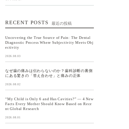
RECENT POSTS
最近の投稿
Uncovering the True Source of Pain: The Dental
Diagnostic Process Where Subjectivity Meets Obj
ectivity
2026.08.03
なぜ歯の痛みは伝わらないのか？歯科診断の裏側
にある驚きの「答え合わせ」と痛みの正体
2026.08.02
“My Child is Only 6 and Has Cavities?” — 4 New
Facts Every Mother Should Know Based on Rece
nt Global Research
2026.08.01