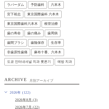
ラバーダム
予防歯科
六本木
宮下裕志
東京国際歯科 六本木
東京国際歯科六本木
根管治療
歯の寿命
歯の痛み
歯周病
歯間ブラシ
歯髄保存
生存率
非歯原性歯痛
麻布十番、六本木
도쿄 인터내셔널 치과 롯폰기
예방 치과
ARCHIVE
月別アーカイブ
2026年 (122)
2026年8月 (3)
2026年7月 (22)