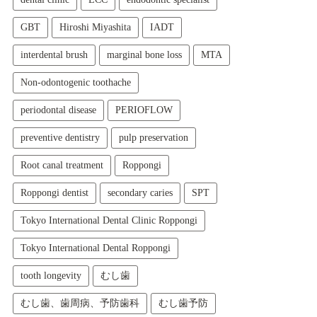
GBT
Hiroshi Miyashita
IADT
interdental brush
marginal bone loss
MTA
Non-odontogenic toothache
periodontal disease
PERIOFLOW
preventive dentistry
pulp preservation
Root canal treatment
Roppongi
Roppongi dentist
secondary caries
SPT
Tokyo International Dental Clinic Roppongi
Tokyo International Dental Roppongi
tooth longevity
むし歯
むし歯、歯周病、予防歯科
むし歯予防