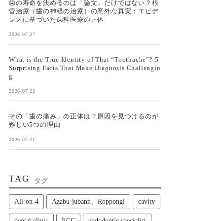
歯の寿命を決めるのは「論文」だけではない？根
管治療（歯の神経の治療）の意外な真実：エビデ
ンスに基づいた歯科医療の正体
2026.07.27
What is the True Identity of That “Toothache”? 5
Surprising Facts That Make Diagnosis Challengin
g
2026.07.22
その「歯の痛み」の正体は？原因を見つけるのが
難しい5つの理由
2026.07.21
TAG
タグ
All‑on‑4
Azabu-jubann、Roppongi
cavity
dental clinic
ECC
endodontic specialist