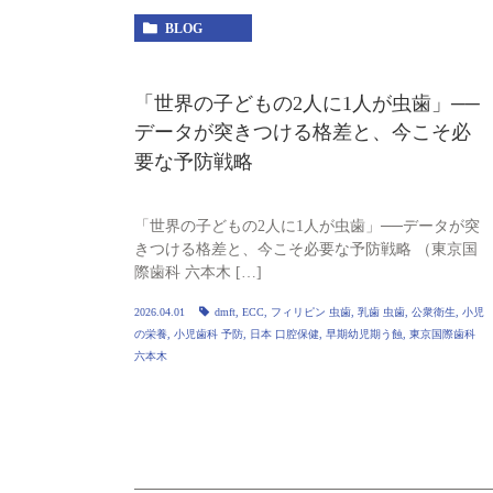
BLOG
「世界の子どもの2人に1人が虫歯」──
データが突きつける格差と、今こそ必
要な予防戦略
「世界の子どもの2人に1人が虫歯」──データが突
きつける格差と、今こそ必要な予防戦略 （東京国
際歯科 六本木 […]
2026.04.01
dmft
,
ECC
,
フィリピン 虫歯
,
乳歯 虫歯
,
公衆衛生
,
小児
の栄養
,
小児歯科 予防
,
日本 口腔保健
,
早期幼児期う蝕
,
東京国際歯科
六本木