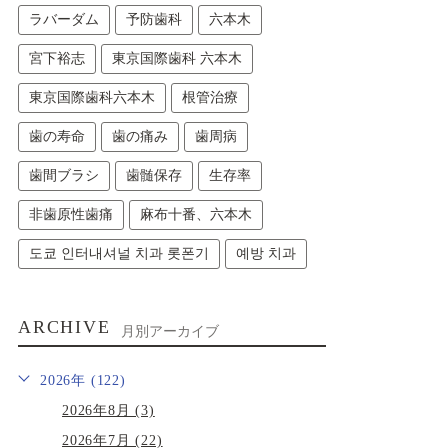
ラバーダム
予防歯科
六本木
宮下裕志
東京国際歯科 六本木
東京国際歯科六本木
根管治療
歯の寿命
歯の痛み
歯周病
歯間ブラシ
歯髄保存
生存率
非歯原性歯痛
麻布十番、六本木
도쿄 인터내셔널 치과 롯폰기
예방 치과
ARCHIVE
月別アーカイブ
2026年 (122)
2026年8月 (3)
2026年7月 (22)