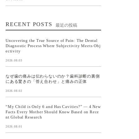
RECENT POSTS
最近の投稿
Uncovering the True Source of Pain: The Dental
Diagnostic Process Where Subjectivity Meets Obj
ectivity
2026.08.03
なぜ歯の痛みは伝わらないのか？歯科診断の裏側
にある驚きの「答え合わせ」と痛みの正体
2026.08.02
“My Child is Only 6 and Has Cavities?” — 4 New
Facts Every Mother Should Know Based on Rece
nt Global Research
2026.08.01