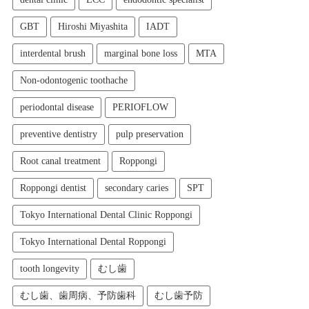
GBT
Hiroshi Miyashita
IADT
interdental brush
marginal bone loss
MTA
Non-odontogenic toothache
periodontal disease
PERIOFLOW
preventive dentistry
pulp preservation
Root canal treatment
Roppongi
Roppongi dentist
secondary caries
SPT
Tokyo International Dental Clinic Roppongi
Tokyo International Dental Roppongi
tooth longevity
むし歯
むし歯、歯周病、予防歯科
むし歯予防