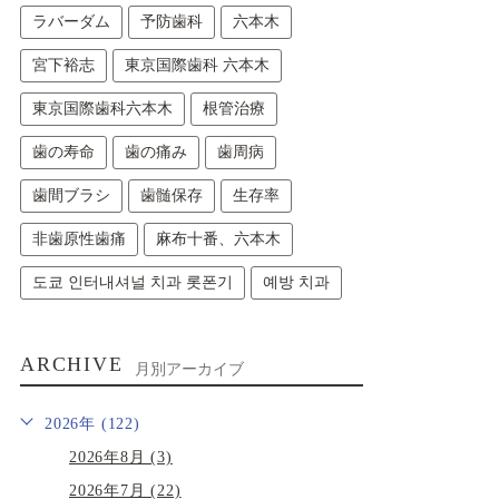
ラバーダム
予防歯科
六本木
宮下裕志
東京国際歯科 六本木
東京国際歯科六本木
根管治療
歯の寿命
歯の痛み
歯周病
歯間ブラシ
歯髄保存
生存率
非歯原性歯痛
麻布十番、六本木
도쿄 인터내셔널 치과 롯폰기
예방 치과
ARCHIVE
月別アーカイブ
2026年 (122)
2026年8月 (3)
2026年7月 (22)