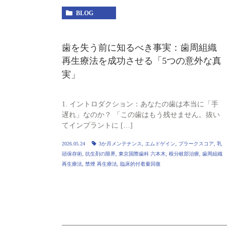
BLOG
歯を失う前に知るべき事実：歯周組織
再生療法を成功させる「5つの意外な真
実」
1. イントロダクション：あなたの歯は本当に「手
遅れ」なのか？ 「この歯はもう残せません。抜い
てインプラントに […]
2026.05.24
3か月メンテナンス
,
エムドゲイン
,
プラークスコア
,
乳
頭保存術
,
抗生剤の限界
,
東京国際歯科 六本木
,
根分岐部治療
,
歯周組織
再生療法
,
禁煙 再生療法
,
臨床的付着量回復