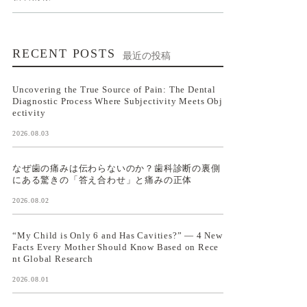
RECENT POSTS
最近の投稿
Uncovering the True Source of Pain: The Dental
Diagnostic Process Where Subjectivity Meets Obj
ectivity
2026.08.03
なぜ歯の痛みは伝わらないのか？歯科診断の裏側
にある驚きの「答え合わせ」と痛みの正体
2026.08.02
“My Child is Only 6 and Has Cavities?” — 4 New
Facts Every Mother Should Know Based on Rece
nt Global Research
2026.08.01