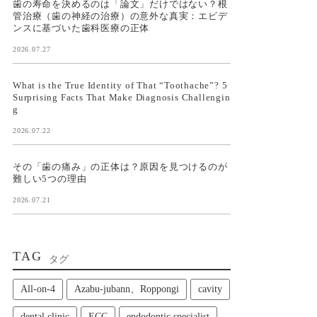
歯の寿命を決めるのは「論文」だけではない？根
管治療（歯の神経の治療）の意外な真実：エビデ
ンスに基づいた歯科医療の正体
2026.07.27
What is the True Identity of That “Toothache”? 5
Surprising Facts That Make Diagnosis Challengin
g
2026.07.22
その「歯の痛み」の正体は？原因を見つけるのが
難しい5つの理由
2026.07.21
TAG
タグ
All‑on‑4
Azabu-jubann、Roppongi
cavity
dental clinic
ECC
endodontic specialist