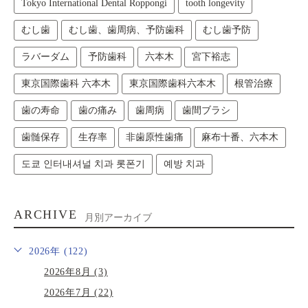
Tokyo International Dental Roppongi
tooth longevity
むし歯
むし歯、歯周病、予防歯科
むし歯予防
ラバーダム
予防歯科
六本木
宮下裕志
東京国際歯科 六本木
東京国際歯科六本木
根管治療
歯の寿命
歯の痛み
歯周病
歯間ブラシ
歯髄保存
生存率
非歯原性歯痛
麻布十番、六本木
도쿄 인터내셔널 치과 롯폰기
예방 치과
ARCHIVE
月別アーカイブ
2026年 (122)
2026年8月 (3)
2026年7月 (22)