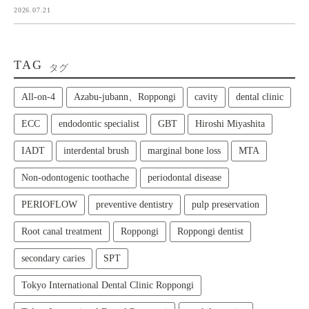
2026.07.21
TAG
タグ
All‑on‑4
Azabu-jubann、Roppongi
cavity
dental clinic
ECC
endodontic specialist
GBT
Hiroshi Miyashita
IADT
interdental brush
marginal bone loss
MTA
Non-odontogenic toothache
periodontal disease
PERIOFLOW
preventive dentistry
pulp preservation
Root canal treatment
Roppongi
Roppongi dentist
secondary caries
SPT
Tokyo International Dental Clinic Roppongi