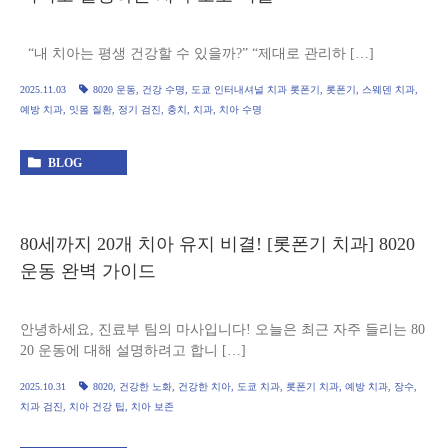
“내 치아는 평생 건강할 수 있을까?” “제대로 관리하 […]
2025.11.03
8020 운동
,
건강 수명
,
도쿄 인터내셔널 치과 롯폰기
,
롯폰기
,
스웨덴 치과
,
예방 치과
,
잇몸 질환
,
정기 검진
,
충치
,
치과
,
치아 수명
BLOG
80세까지 20개 치아 유지 비결! [롯폰기 치과] 8020
운동 완벽 가이드
안녕하세요, 진료부 팀의 마사입니다! 오늘은 최근 자주 들리는 80
20 운동에 대해 설명하려고 합니 […]
2025.10.31
8020
,
건강한 노화
,
건강한 치아
,
도쿄 치과
,
롯폰기 치과
,
예방 치과
,
장수
,
치과 검진
,
치아 건강 팁
,
치아 보존