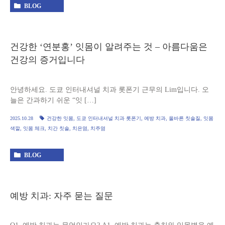
BLOG
건강한 ‘연분홍’ 잇몸이 알려주는 것 – 아름다움은
건강의 증거입니다
안녕하세요. 도쿄 인터내셔널 치과 롯폰기 근무의 Lim입니다. 오
늘은 간과하기 쉬운 “잇 […]
2025.10.28
건강한 잇몸
,
도쿄 인터내셔널 치과 롯폰기
,
예방 치과
,
올바른 칫솔질
,
잇몸
색깔
,
잇몸 체크
,
치간 칫솔
,
치은염
,
치주염
BLOG
예방 치과: 자주 묻는 질문