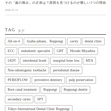
その「歯の痛み」の正体は？原因を見つけるのが難しい5つの理由
2026.07.21
TAG
タグ
All‑on‑4
Azabu-jubann、Roppongi
cavity
dental clinic
ECC
endodontic specialist
GBT
Hiroshi Miyashita
IADT
interdental brush
marginal bone loss
MTA
Non-odontogenic toothache
periodontal disease
PERIOFLOW
preventive dentistry
pulp preservation
Root canal treatment
Roppongi
Roppongi dentist
secondary caries
SPT
Tokyo International Dental Clinic Roppongi