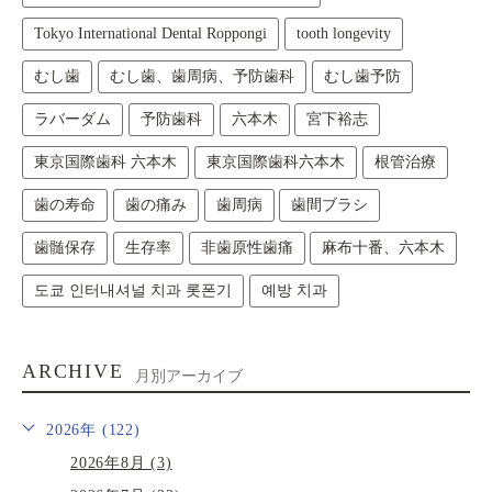
Tokyo International Dental Roppongi
tooth longevity
むし歯
むし歯、歯周病、予防歯科
むし歯予防
ラバーダム
予防歯科
六本木
宮下裕志
東京国際歯科 六本木
東京国際歯科六本木
根管治療
歯の寿命
歯の痛み
歯周病
歯間ブラシ
歯髄保存
生存率
非歯原性歯痛
麻布十番、六本木
도쿄 인터내셔널 치과 롯폰기
예방 치과
ARCHIVE
月別アーカイブ
2026年 (122)
2026年8月 (3)