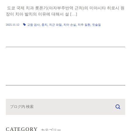
도쿄 국제 치과 롯폰기(아자부주반역 근처)의 미야시타 히로시 원
장이 치아 발치의 이유에 대해서 설 […]
2025.11.12
교합 검사
,
충치
,
치근 파절
,
치아 손실
,
치주 질환
,
칫솔질
CATEGORY
カテゴリー