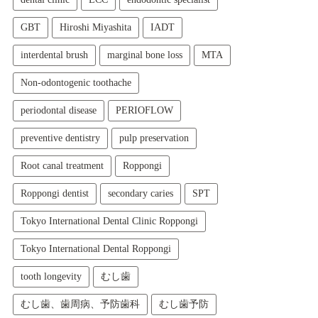
GBT
Hiroshi Miyashita
IADT
interdental brush
marginal bone loss
MTA
Non-odontogenic toothache
periodontal disease
PERIOFLOW
preventive dentistry
pulp preservation
Root canal treatment
Roppongi
Roppongi dentist
secondary caries
SPT
Tokyo International Dental Clinic Roppongi
Tokyo International Dental Roppongi
tooth longevity
むし歯
むし歯、歯周病、予防歯科
むし歯予防