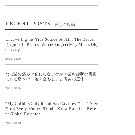
RECENT POSTS
最近の投稿
Uncovering the True Source of Pain: The Dental
Diagnostic Process Where Subjectivity Meets Obj
ectivity
2026.08.03
なぜ歯の痛みは伝わらないのか？歯科診断の裏側
にある驚きの「答え合わせ」と痛みの正体
2026.08.02
“My Child is Only 6 and Has Cavities?” — 4 New
Facts Every Mother Should Know Based on Rece
nt Global Research
2026.08.01