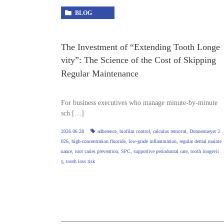
BLOG
The Investment of “Extending Tooth Longe
vity”: The Science of the Cost of Skipping
Regular Maintenance
For business executives who manage minute‑by‑minute
sch […]
2026.06.28
adherence
,
biofilm control
,
calculus removal
,
Donnermeyer 2
026
,
high‑concentration fluoride
,
low‑grade inflammation
,
regular dental mainte
nance
,
root caries prevention
,
SPC
,
supportive periodontal care
,
tooth longevit
y
,
tooth loss risk