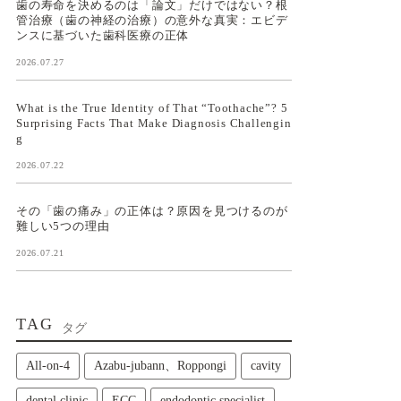
歯の寿命を決めるのは「論文」だけではない？根
管治療（歯の神経の治療）の意外な真実：エビデ
ンスに基づいた歯科医療の正体
2026.07.27
What is the True Identity of That “Toothache”? 5
Surprising Facts That Make Diagnosis Challengin
g
2026.07.22
その「歯の痛み」の正体は？原因を見つけるのが
難しい5つの理由
2026.07.21
TAG
タグ
All‑on‑4
Azabu-jubann、Roppongi
cavity
dental clinic
ECC
endodontic specialist