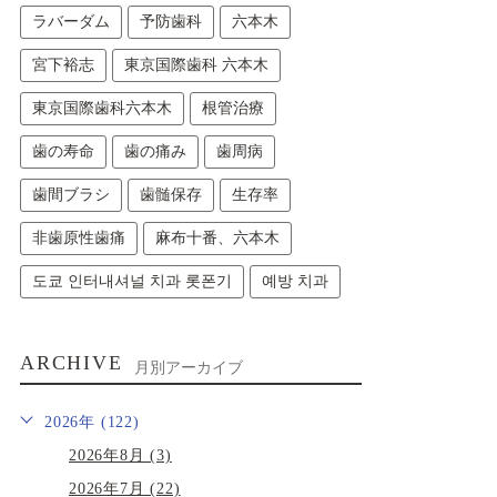
ラバーダム
予防歯科
六本木
宮下裕志
東京国際歯科 六本木
東京国際歯科六本木
根管治療
歯の寿命
歯の痛み
歯周病
歯間ブラシ
歯髄保存
生存率
非歯原性歯痛
麻布十番、六本木
도쿄 인터내셔널 치과 롯폰기
예방 치과
ARCHIVE
月別アーカイブ
2026年 (122)
2026年8月 (3)
2026年7月 (22)