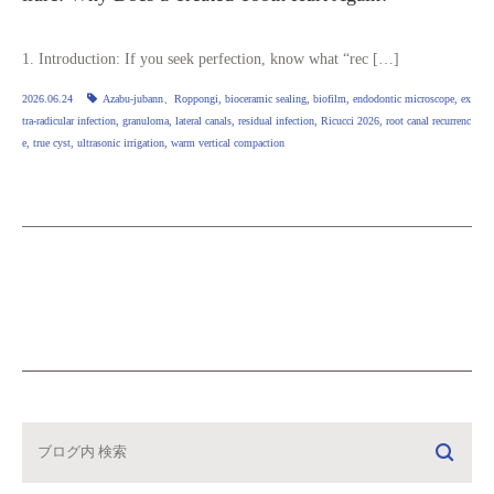
1. Introduction: If you seek perfection, know what “rec […]
2026.06.24
Azabu-jubann、Roppongi
,
bioceramic sealing
,
biofilm
,
endodontic microscope
,
ex
tra‑radicular infection
,
granuloma
,
lateral canals
,
residual infection
,
Ricucci 2026
,
root canal recurrenc
e
,
true cyst
,
ultrasonic irrigation
,
warm vertical compaction