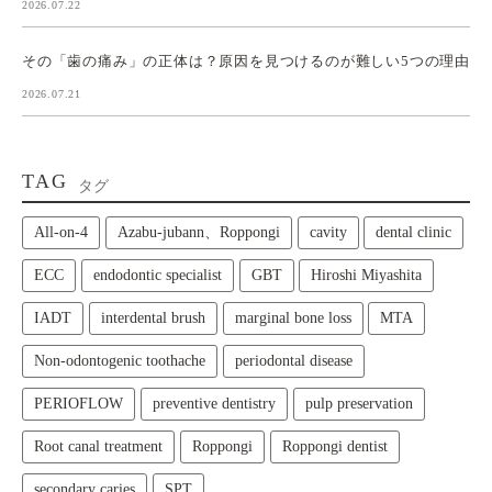
2026.07.22
その「歯の痛み」の正体は？原因を見つけるのが難しい5つの理由
2026.07.21
TAG
タグ
All‑on‑4
Azabu-jubann、Roppongi
cavity
dental clinic
ECC
endodontic specialist
GBT
Hiroshi Miyashita
IADT
interdental brush
marginal bone loss
MTA
Non-odontogenic toothache
periodontal disease
PERIOFLOW
preventive dentistry
pulp preservation
Root canal treatment
Roppongi
Roppongi dentist
secondary caries
SPT