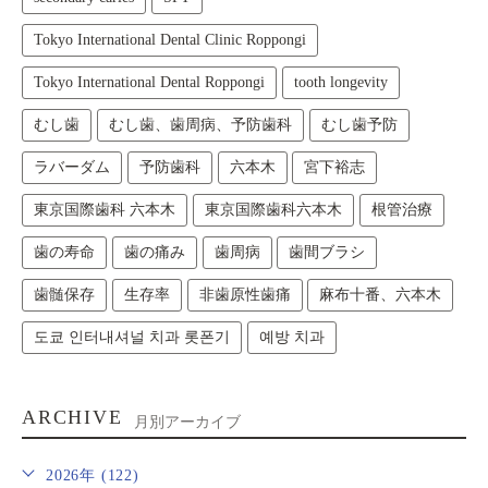
Tokyo International Dental Clinic Roppongi
Tokyo International Dental Roppongi
tooth longevity
むし歯
むし歯、歯周病、予防歯科
むし歯予防
ラバーダム
予防歯科
六本木
宮下裕志
東京国際歯科 六本木
東京国際歯科六本木
根管治療
歯の寿命
歯の痛み
歯周病
歯間ブラシ
歯髄保存
生存率
非歯原性歯痛
麻布十番、六本木
도쿄 인터내셔널 치과 롯폰기
예방 치과
ARCHIVE
月別アーカイブ
2026年 (122)