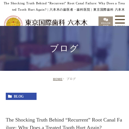
The Shocking Truth Behind “Recurrent” Root Canal Failure: Why Does a Trea
ted Tooth Hurt Again? | 六本木の歯医者・歯科医院 | 東京国際歯科 六本木
ブログ
ブログ
HOME
BLOG
The Shocking Truth Behind “Recurrent” Root Canal Fa
ilure: Why Does a Treated Tooth Hurt Again?