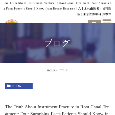
The Truth About Instrument Fracture in Root Canal Treatment: Four Surprisin
g Facts Patients Should Know from Recent Research | 六本木の歯医者・歯科医
院 | 東京国際歯科 六本木
ブログ
ブログ
HOME
BLOG
The Truth About Instrument Fracture in Root Canal Tre
atment: Four Surprising Facts Patients Should Know fr