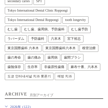
secondary caries
SPT
Tokyo International Dental Clinic Roppongi
Tokyo International Dental Roppongi
tooth longevity
むし歯
むし歯、歯周病、予防歯科
むし歯予防
ラバーダム
予防歯科
六本木
宮下裕志
東京国際歯科 六本木
東京国際歯科六本木
根管治療
歯の寿命
歯の痛み
歯周病
歯間ブラシ
歯髄保存
生存率
非歯原性歯痛
麻布十番、六本木
도쿄 인터내셔널 치과 롯폰기
예방 치과
ARCHIVE
月別アーカイブ
2026年 (122)