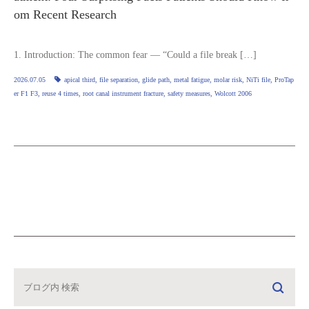
om Recent Research
1. Introduction: The common fear — “Could a file break […]
2026.07.05
apical third
,
file separation
,
glide path
,
metal fatigue
,
molar risk
,
NiTi file
,
ProTap
er F1 F3
,
reuse 4 times
,
root canal instrument fracture
,
safety measures
,
Wolcott 2006