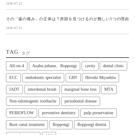
2026.07.22
その「歯の痛み」の正体は？原因を見つけるのが難しい5つの理由
2026.07.21
TAG
タグ
All‑on‑4
Azabu-jubann、Roppongi
cavity
dental clinic
ECC
endodontic specialist
GBT
Hiroshi Miyashita
IADT
interdental brush
marginal bone loss
MTA
Non-odontogenic toothache
periodontal disease
PERIOFLOW
preventive dentistry
pulp preservation
Root canal treatment
Roppongi
Roppongi dentist