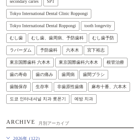
secondary caries
SPT
Tokyo International Dental Clinic Roppongi
Tokyo International Dental Roppongi
tooth longevity
むし歯
むし歯、歯周病、予防歯科
むし歯予防
ラバーダム
予防歯科
六本木
宮下裕志
東京国際歯科 六本木
東京国際歯科六本木
根管治療
歯の寿命
歯の痛み
歯周病
歯間ブラシ
歯髄保存
生存率
非歯原性歯痛
麻布十番、六本木
도쿄 인터내셔널 치과 롯폰기
예방 치과
ARCHIVE
月別アーカイブ
2026年 (122)