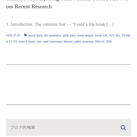
om Recent Research
1. Introduction: The common fear — “Could a file break […]
2026.07.05
apical third
,
file separation
,
glide path
,
metal fatigue
,
molar risk
,
NiTi file
,
ProTap
er F1 F3
,
reuse 4 times
,
root canal instrument fracture
,
safety measures
,
Wolcott 2006