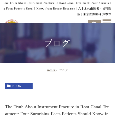
The Truth About Instrument Fracture in Root Canal Treatment: Four Surprisin
g Facts Patients Should Know from Recent Research | 六本木の歯医者・歯科医
院 | 東京国際歯科 六本木
ブログ
ブログ
HOME
BLOG
The Truth About Instrument Fracture in Root Canal Tre
atment: Four Surprising Facts Patients Should Know fr