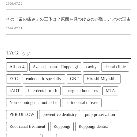
2026.07.22
その「歯の痛み」の正体は？原因を見つけるのが難しい5つの理由
2026.07.21
TAG
タグ
All‑on‑4
Azabu-jubann、Roppongi
cavity
dental clinic
ECC
endodontic specialist
GBT
Hiroshi Miyashita
IADT
interdental brush
marginal bone loss
MTA
Non-odontogenic toothache
periodontal disease
PERIOFLOW
preventive dentistry
pulp preservation
Root canal treatment
Roppongi
Roppongi dentist