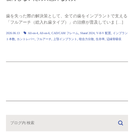
歯を失った際の解決策として、全ての歯をインプラントで支える
「フルアーチ（総入れ歯タイプ）」の治療が普及していま […]
2026.06.13
All‑on‑4
,
All‑on‑6
,
CAD/CAM フレーム
,
Sharaf 2024
,
V‑II‑V 配置
,
インプラン
ト本数
,
カントレバー
,
フルアーチ
,
上顎インプラント
,
咬合力分散
,
生存率
,
辺縁骨吸収