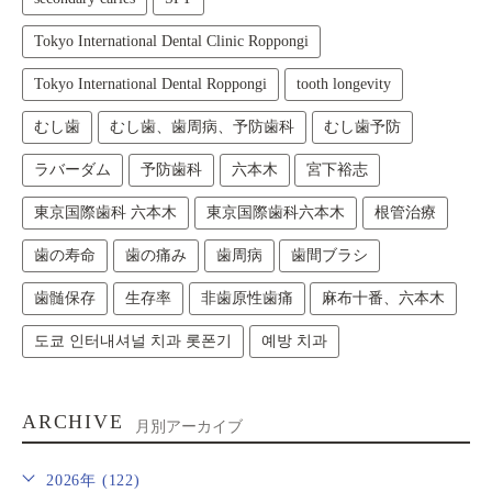
Tokyo International Dental Clinic Roppongi
Tokyo International Dental Roppongi
tooth longevity
むし歯
むし歯、歯周病、予防歯科
むし歯予防
ラバーダム
予防歯科
六本木
宮下裕志
東京国際歯科 六本木
東京国際歯科六本木
根管治療
歯の寿命
歯の痛み
歯周病
歯間ブラシ
歯髄保存
生存率
非歯原性歯痛
麻布十番、六本木
도쿄 인터내셔널 치과 롯폰기
예방 치과
ARCHIVE
月別アーカイブ
2026年 (122)