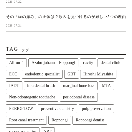
2026.07.22
その「歯の痛み」の正体は？原因を見つけるのが難しい5つの理由
2026.07.21
TAG
タグ
All‑on‑4
Azabu-jubann、Roppongi
cavity
dental clinic
ECC
endodontic specialist
GBT
Hiroshi Miyashita
IADT
interdental brush
marginal bone loss
MTA
Non-odontogenic toothache
periodontal disease
PERIOFLOW
preventive dentistry
pulp preservation
Root canal treatment
Roppongi
Roppongi dentist
secondary caries
SPT