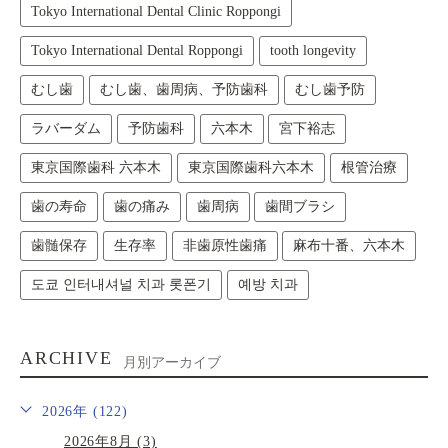
Tokyo International Dental Clinic Roppongi
Tokyo International Dental Roppongi
tooth longevity
むし歯
むし歯、歯周病、予防歯科
むし歯予防
ラバーダム
予防歯科
六本木
宮下裕志
東京国際歯科 六本木
東京国際歯科六本木
根管治療
歯の寿命
歯の痛み
歯周病
歯間ブラシ
歯髄保存
生存率
非歯原性歯痛
麻布十番、六本木
도쿄 인터내셔널 치과 롯폰기
예방 치과
ARCHIVE
月別アーカイブ
2026年 (122)
2026年8月 (3)