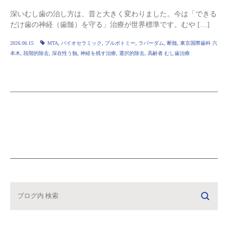
深いむし歯の治し方は、昔と大きく変わりました。今は「できる
だけ歯の神経（歯髄）を守る」治療が世界標準です。むや […]
2026.06.15
MTA
,
バイオセラミック
,
プルポトミー
,
ラバーダム
,
断髄
,
東京国際歯科 六
本木
,
段階的除去
,
深在性う蝕
,
神経を残す治療
,
選択的除去
,
高齢者 むし歯治療