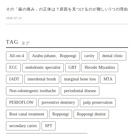
その「歯の痛み」の正体は？原因を見つけるのが難しい5つの理由
2026.07.21
TAG
タグ
All‑on‑4
Azabu-jubann、Roppongi
cavity
dental clinic
ECC
endodontic specialist
GBT
Hiroshi Miyashita
IADT
interdental brush
marginal bone loss
MTA
Non-odontogenic toothache
periodontal disease
PERIOFLOW
preventive dentistry
pulp preservation
Root canal treatment
Roppongi
Roppongi dentist
secondary caries
SPT