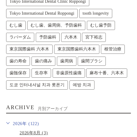
Tokyo International Dental Clinic Roppongi
Tokyo International Dental Roppongi
tooth longevity
むし歯
むし歯、歯周病、予防歯科
むし歯予防
ラバーダム
予防歯科
六本木
宮下裕志
東京国際歯科 六本木
東京国際歯科六本木
根管治療
歯の寿命
歯の痛み
歯周病
歯間ブラシ
歯髄保存
生存率
非歯原性歯痛
麻布十番、六本木
도쿄 인터내셔널 치과 롯폰기
예방 치과
ARCHIVE
月別アーカイブ
2026年 (122)
2026年8月 (3)