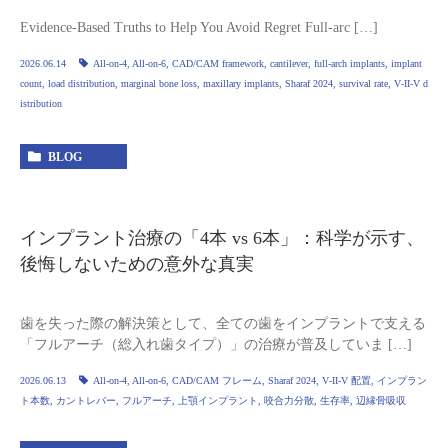
Evidence‑Based Truths to Help You Avoid Regret Full‑arc […]
2026.06.14
All‑on‑4
,
All‑on‑6
,
CAD/CAM framework
,
cantilever
,
full‑arch implants
,
implant
count
,
load distribution
,
marginal bone loss
,
maxillary implants
,
Sharaf 2024
,
survival rate
,
V‑II‑V d
istribution
BLOG
インプラント治療の「4本 vs 6本」：科学が示す、
後悔しないための意外な真実
歯を失った際の解決策として、全ての歯をインプラントで支える
「フルアーチ（総入れ歯タイプ）」の治療が普及していま […]
2026.06.13
All‑on‑4
,
All‑on‑6
,
CAD/CAM フレーム
,
Sharaf 2024
,
V‑II‑V 配置
,
インプラン
ト本数
,
カントレバー
,
フルアーチ
,
上顎インプラント
,
咬合力分散
,
生存率
,
辺縁骨吸収