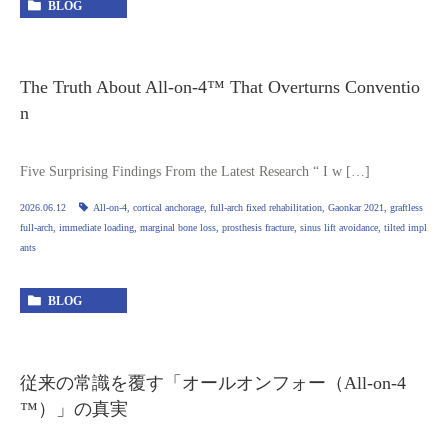
BLOG
The Truth About All‑on‑4™ That Overturns Conventio
n
Five Surprising Findings From the Latest Research “ I w […]
2026.06.12
All‑on‑4
,
cortical anchorage
,
full‑arch fixed rehabilitation
,
Gaonkar 2021
,
graftless
full‑arch
,
immediate loading
,
marginal bone loss
,
prosthesis fracture
,
sinus lift avoidance
,
tilted impl
ants
BLOG
従来の常識を覆す「オールオンフォー（All-on-4
™）」の真実