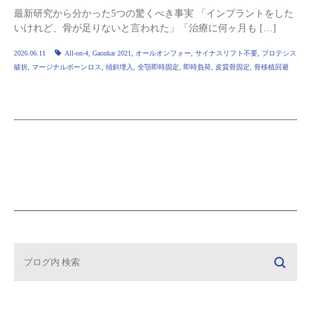
最新研究から分かった5つの驚くべき事実 「インプラントをした
いけれど、骨が足りないと言われた」「治療に何ヶ月も […]
2026.06.11
All‑on‑4
,
Gaonkar 2021
,
オールオンフォー
,
サイナスリフト不要
,
プロテシス
破折
,
マージナルボーンロス
,
傾斜埋入
,
全顎即時固定
,
即時負荷
,
皮質骨固定
,
骨移植回避