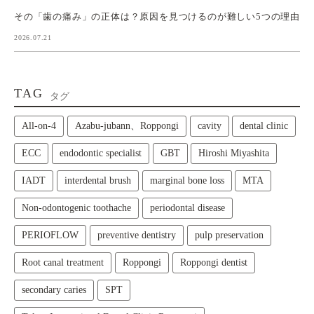
その「歯の痛み」の正体は？原因を見つけるのが難しい5つの理由
2026.07.21
TAG
タグ
All‑on‑4
Azabu-jubann、Roppongi
cavity
dental clinic
ECC
endodontic specialist
GBT
Hiroshi Miyashita
IADT
interdental brush
marginal bone loss
MTA
Non-odontogenic toothache
periodontal disease
PERIOFLOW
preventive dentistry
pulp preservation
Root canal treatment
Roppongi
Roppongi dentist
secondary caries
SPT