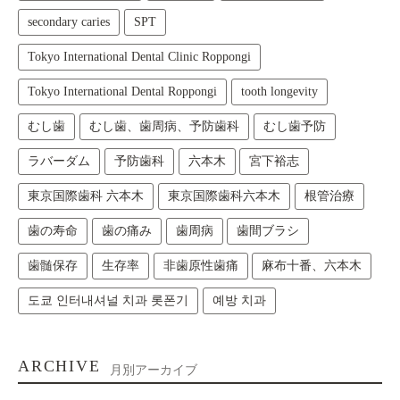
secondary caries
SPT
Tokyo International Dental Clinic Roppongi
Tokyo International Dental Roppongi
tooth longevity
むし歯
むし歯、歯周病、予防歯科
むし歯予防
ラバーダム
予防歯科
六本木
宮下裕志
東京国際歯科 六本木
東京国際歯科六本木
根管治療
歯の寿命
歯の痛み
歯周病
歯間ブラシ
歯髄保存
生存率
非歯原性歯痛
麻布十番、六本木
도쿄 인터내셔널 치과 롯폰기
예방 치과
ARCHIVE
月別アーカイブ