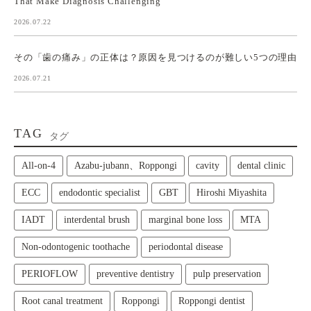
That Make Diagnosis Challenging
2026.07.22
その「歯の痛み」の正体は？原因を見つけるのが難しい5つの理由
2026.07.21
TAG
タグ
All‑on‑4
Azabu-jubann、Roppongi
cavity
dental clinic
ECC
endodontic specialist
GBT
Hiroshi Miyashita
IADT
interdental brush
marginal bone loss
MTA
Non-odontogenic toothache
periodontal disease
PERIOFLOW
preventive dentistry
pulp preservation
Root canal treatment
Roppongi
Roppongi dentist