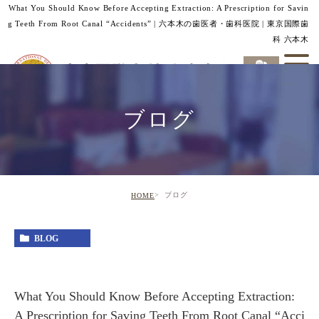
What You Should Know Before Accepting Extraction: A Prescription for Savin
g Teeth From Root Canal “Accidents” | 六本木の歯医者・歯科医院 | 東京国際歯
科 六本木
ブログ
ブログ
HOME
BLOG
What You Should Know Before Accepting Extraction:
A Prescription for Saving Teeth From Root Canal “Acci