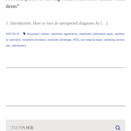
dents”
1. Introduction: How to face an unexpected diagnosis As […]
2026.06.26
bioceramic cement
,
cementum regeneration
,
endodontic perforation repair
,
endodon
tic specialist
,
extraction avoidance
,
maxillary advantage
,
MTA
,
non‑surgical repair
,
operating microsc
ope
,
radiolucency