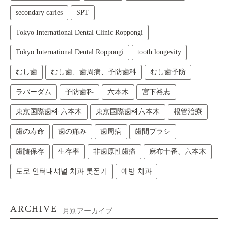
secondary caries
SPT
Tokyo International Dental Clinic Roppongi
Tokyo International Dental Roppongi
tooth longevity
むし歯
むし歯、歯周病、予防歯科
むし歯予防
ラバーダム
予防歯科
六本木
宮下裕志
東京国際歯科 六本木
東京国際歯科六本木
根管治療
歯の寿命
歯の痛み
歯周病
歯間ブラシ
歯髄保存
生存率
非歯原性歯痛
麻布十番、六本木
도쿄 인터내셔널 치과 롯폰기
예방 치과
ARCHIVE
月別アーカイブ