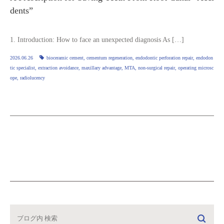
dents”
1. Introduction: How to face an unexpected diagnosis As […]
2026.06.26
bioceramic cement
,
cementum regeneration
,
endodontic perforation repair
,
endodon
tic specialist
,
extraction avoidance
,
maxillary advantage
,
MTA
,
non‑surgical repair
,
operating microsc
ope
,
radiolucency