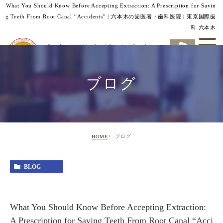
What You Should Know Before Accepting Extraction: A Prescription for Savin
g Teeth From Root Canal “Accidents” | 六本木の歯医者・歯科医院 | 東京国際歯
科 六本木
ブログ
ブログ
HOME
BLOG
What You Should Know Before Accepting Extraction:
A Prescription for Saving Teeth From Root Canal “Acci