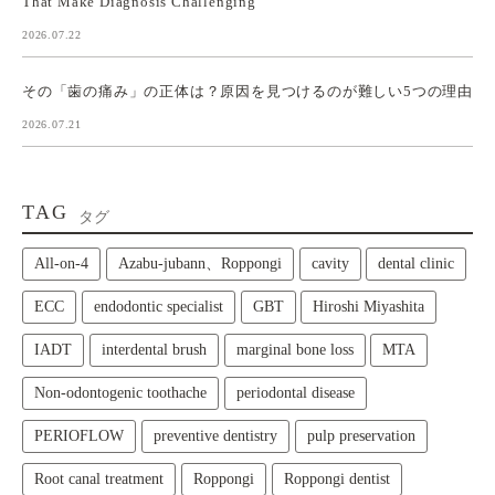
That Make Diagnosis Challenging
2026.07.22
その「歯の痛み」の正体は？原因を見つけるのが難しい5つの理由
2026.07.21
TAG
タグ
All‑on‑4
Azabu-jubann、Roppongi
cavity
dental clinic
ECC
endodontic specialist
GBT
Hiroshi Miyashita
IADT
interdental brush
marginal bone loss
MTA
Non-odontogenic toothache
periodontal disease
PERIOFLOW
preventive dentistry
pulp preservation
Root canal treatment
Roppongi
Roppongi dentist