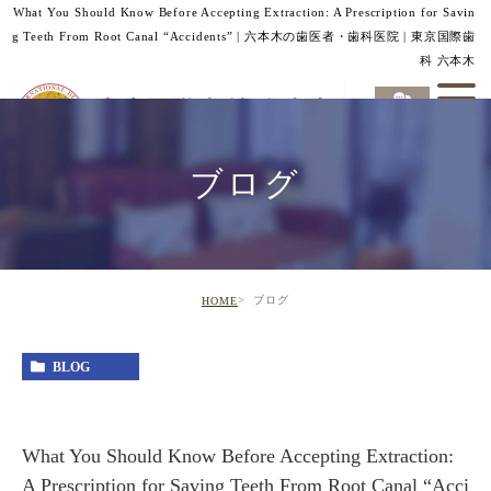
What You Should Know Before Accepting Extraction: A Prescription for Savin
g Teeth From Root Canal “Accidents” | 六本木の歯医者・歯科医院 | 東京国際歯
科 六本木
ブログ
ブログ
HOME
BLOG
What You Should Know Before Accepting Extraction:
A Prescription for Saving Teeth From Root Canal “Acci