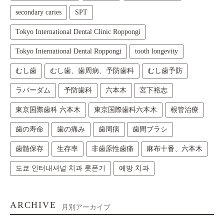
secondary caries
SPT
Tokyo International Dental Clinic Roppongi
Tokyo International Dental Roppongi
tooth longevity
むし歯
むし歯、歯周病、予防歯科
むし歯予防
ラバーダム
予防歯科
六本木
宮下裕志
東京国際歯科 六本木
東京国際歯科六本木
根管治療
歯の寿命
歯の痛み
歯周病
歯間ブラシ
歯髄保存
生存率
非歯原性歯痛
麻布十番、六本木
도쿄 인터내셔널 치과 롯폰기
예방 치과
ARCHIVE
月別アーカイブ