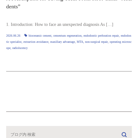
dents”
1. Introduction: How to face an unexpected diagnosis As […]
2026.06.26
bioceramic cement
,
cementum regeneration
,
endodontic perforation repair
,
endodon
tic specialist
,
extraction avoidance
,
maxillary advantage
,
MTA
,
non‑surgical repair
,
operating microsc
ope
,
radiolucency