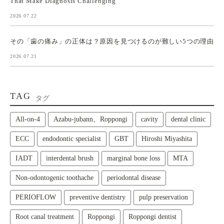
That Make Diagnosis Challenging
2026.07.22
その「歯の痛み」の正体は？原因を見つけるのが難しい5つの理由
2026.07.21
TAG
タグ
All‑on‑4
Azabu-jubann、Roppongi
cavity
dental clinic
ECC
endodontic specialist
GBT
Hiroshi Miyashita
IADT
interdental brush
marginal bone loss
MTA
Non-odontogenic toothache
periodontal disease
PERIOFLOW
preventive dentistry
pulp preservation
Root canal treatment
Roppongi
Roppongi dentist