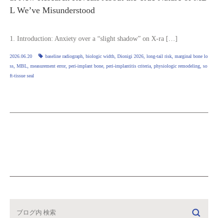
L We’ve Misunderstood
1. Introduction: Anxiety over a “slight shadow” on X‑ra […]
2026.06.20
baseline radiograph
,
biologic width
,
Dionigi 2026
,
long‑tail risk
,
marginal bone lo
ss
,
MBL
,
measurement error
,
peri‑implant bone
,
peri‑implantitis criteria
,
physiologic remodeling
,
so
ft‑tissue seal