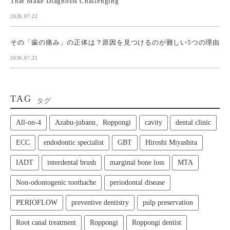
That Make Diagnosis Challenging
2026.07.22
その「歯の痛み」の正体は？原因を見つけるのが難しい5つの理由
2026.07.21
TAG
タグ
All‑on‑4
Azabu-jubann、Roppongi
cavity
dental clinic
ECC
endodontic specialist
GBT
Hiroshi Miyashita
IADT
interdental brush
marginal bone loss
MTA
Non-odontogenic toothache
periodontal disease
PERIOFLOW
preventive dentistry
pulp preservation
Root canal treatment
Roppongi
Roppongi dentist