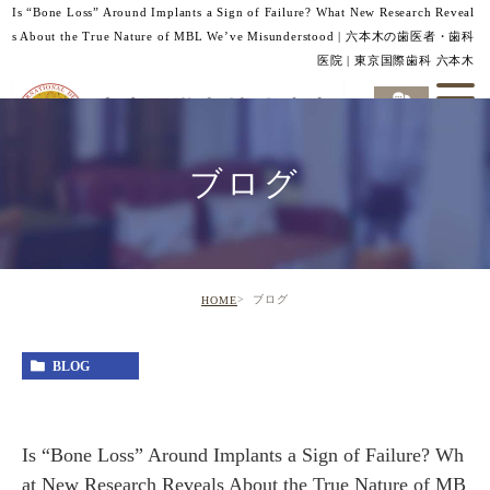
Is “Bone Loss” Around Implants a Sign of Failure? What New Research Reveal
s About the True Nature of MBL We’ve Misunderstood | 六本木の歯医者・歯科
医院 | 東京国際歯科 六本木
ブログ
ブログ
HOME
BLOG
Is “Bone Loss” Around Implants a Sign of Failure? Wh
at New Research Reveals About the True Nature of MB