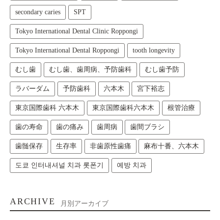
secondary caries
SPT
Tokyo International Dental Clinic Roppongi
Tokyo International Dental Roppongi
tooth longevity
むし歯
むし歯、歯周病、予防歯科
むし歯予防
ラバーダム
予防歯科
六本木
宮下裕志
東京国際歯科 六本木
東京国際歯科六本木
根管治療
歯の寿命
歯の痛み
歯周病
歯間ブラシ
歯髄保存
生存率
非歯原性歯痛
麻布十番、六本木
도쿄 인터내셔널 치과 롯폰기
예방 치과
ARCHIVE
月別アーカイブ